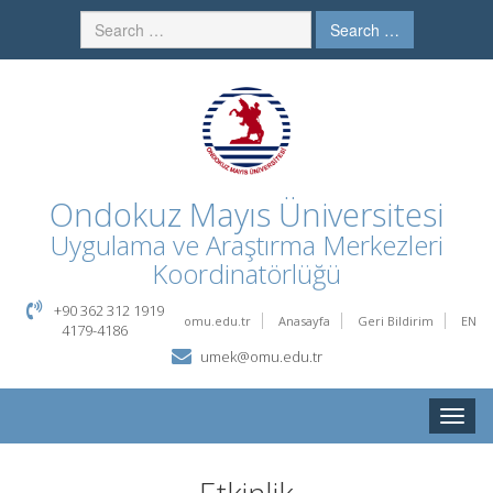
Search …
Ondokuz Mayıs Üniversitesi
Uygulama ve Araştırma Merkezleri
Koordinatörlüğü
+90 362 312 1919
omu.edu.tr
Anasayfa
Geri Bildirim
EN
4179-4186
umek@omu.edu.tr
Toggle
naviga