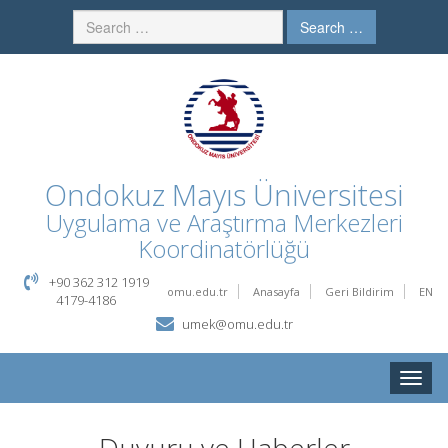
Search …
Ondokuz Mayıs Üniversitesi
Uygulama ve Araştırma Merkezleri
Koordinatörlüğü
+90 362 312 1919
omu.edu.tr
Anasayfa
Geri Bildirim
EN
4179-4186
umek@omu.edu.tr
Toggle
naviga