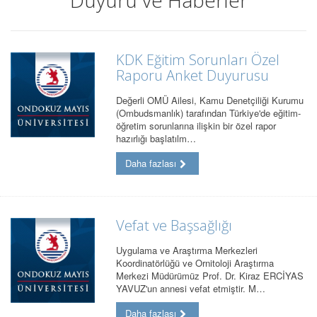
Duyuru ve Haberler
KDK Eğitim Sorunları Özel
Raporu Anket Duyurusu
Değerli OMÜ Ailesi, Kamu Denetçiliği Kurumu
(Ombudsmanlık) tarafından Türkiye'de eğitim-
öğretim sorunlarına ilişkin bir özel rapor
hazırlığı başlatılm…
Daha fazlası
Vefat ve Başsağlığı
Uygulama ve Araştırma Merkezleri
Koordinatörlüğü ve Ornitoloji Araştırma
Merkezi Müdürümüz Prof. Dr. Kiraz ERCİYAS
YAVUZ'un annesi vefat etmiştir. M…
Daha fazlası